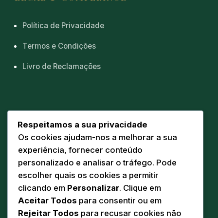
Política de Privacidade
Termos e Condições
Livro de Reclamações
CONTACTOS
Respeitamos a sua privacidade
Os cookies ajudam-nos a melhorar a sua
Sede
📍
experiência, fornecer conteúdo
Av. Eng. Duarte Pacheco 20 A
personalizado e analisar o tráfego. Pode
5160-218 Torre de Moncorvo
escolher quais os cookies a permitir
Comunicação
clicando em
Personalizar
. Clique em
✉️
geral@pandodasilva.pt
Aceitar Todos
para consentir ou em
Rejeitar Todos
para recusar cookies não