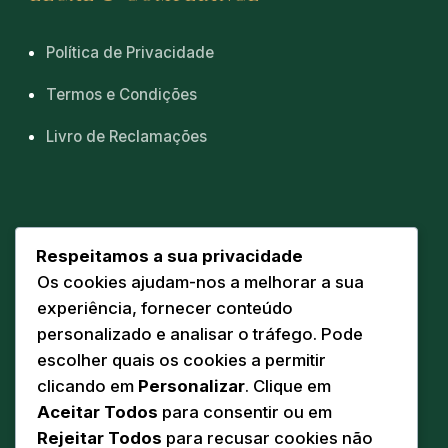
Política de Privacidade
Termos e Condições
Livro de Reclamações
CONTACTOS
Respeitamos a sua privacidade
Os cookies ajudam-nos a melhorar a sua
Sede
📍
experiência, fornecer conteúdo
Av. Eng. Duarte Pacheco 20 A
personalizado e analisar o tráfego. Pode
5160-218 Torre de Moncorvo
escolher quais os cookies a permitir
Comunicação
clicando em
Personalizar
. Clique em
✉️
geral@pandodasilva.pt
Aceitar Todos
para consentir ou em
Rejeitar Todos
para recusar cookies não