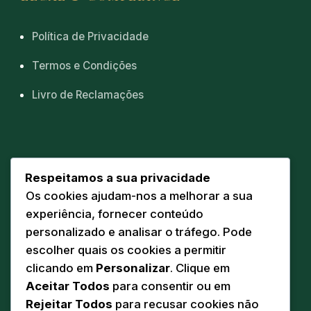
Política de Privacidade
Termos e Condições
Livro de Reclamações
CONTACTOS
Respeitamos a sua privacidade
Os cookies ajudam-nos a melhorar a sua
Sede
📍
experiência, fornecer conteúdo
Av. Eng. Duarte Pacheco 20 A
personalizado e analisar o tráfego. Pode
5160-218 Torre de Moncorvo
escolher quais os cookies a permitir
Comunicação
clicando em
Personalizar
. Clique em
✉️
geral@pandodasilva.pt
Aceitar Todos
para consentir ou em
Rejeitar Todos
para recusar cookies não