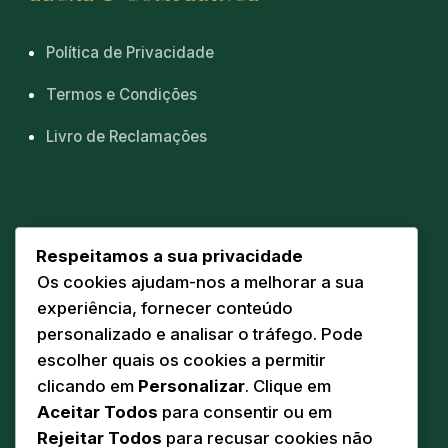
Política de Privacidade
Termos e Condições
Livro de Reclamações
CONTACTOS
Respeitamos a sua privacidade
Os cookies ajudam-nos a melhorar a sua
Sede
📍
experiência, fornecer conteúdo
Av. Eng. Duarte Pacheco 20 A
personalizado e analisar o tráfego. Pode
5160-218 Torre de Moncorvo
escolher quais os cookies a permitir
Comunicação
clicando em
Personalizar
. Clique em
✉️
geral@pandodasilva.pt
Aceitar Todos
para consentir ou em
Rejeitar Todos
para recusar cookies não