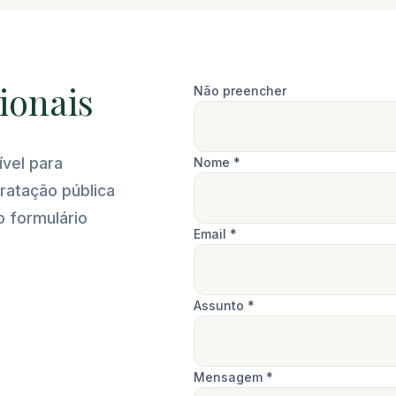
ionais
Não preencher
vel para
Nome *
tratação pública
o formulário
Email *
Assunto *
Mensagem *