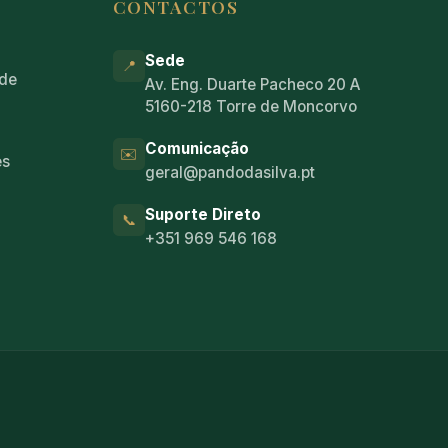
CONTACTOS
Sede
📍
ade
Av. Eng. Duarte Pacheco 20 A
5160-218 Torre de Moncorvo
s
Comunicação
✉️
es
geral@pandodasilva.pt
Suporte Direto
📞
+351 969 546 168