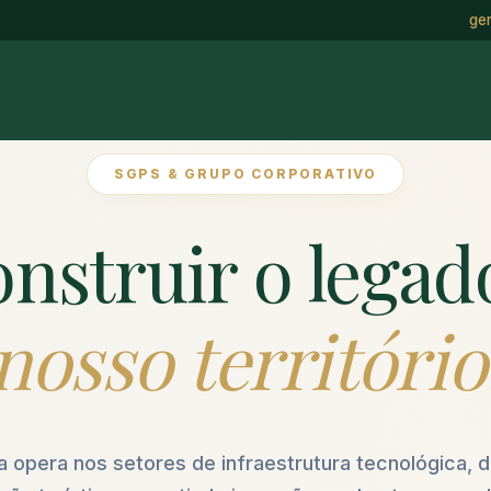
ge
SGPS & GRUPO CORPORATIVO
onstruir o legad
nosso território
a opera nos setores de infraestrutura tecnológica,