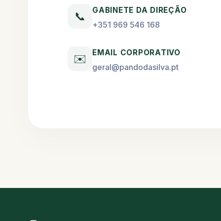
GABINETE DA DIREÇÃO
📞
+351 969 546 168
EMAIL CORPORATIVO
✉️
geral@pandodasilva.pt