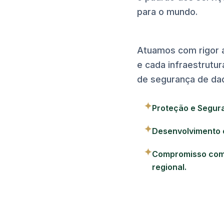
para o mundo.
Atuamos com rigor a
e cada infraestrutu
de segurança de dad
✦
Proteção e Segur
✦
Desenvolvimento 
✦
Compromisso com 
regional.