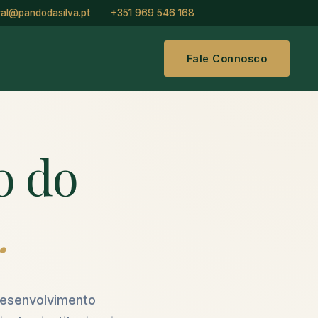
ral@pandodasilva.pt
+351 969 546 168
Fale Connosco
o do
.
 desenvolvimento