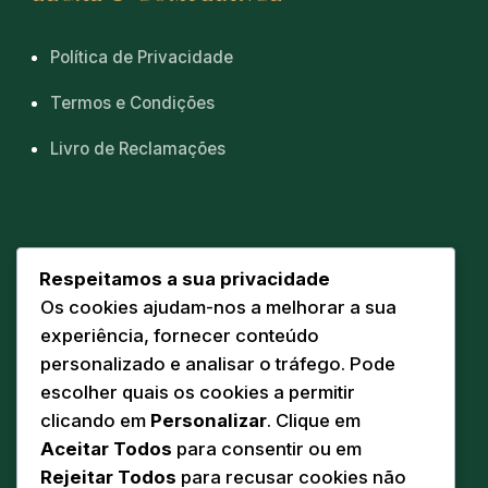
Política de Privacidade
Termos e Condições
Livro de Reclamações
CONTACTOS
Respeitamos a sua privacidade
Os cookies ajudam-nos a melhorar a sua
Sede
📍
experiência, fornecer conteúdo
Av. Eng. Duarte Pacheco 20 A
personalizado e analisar o tráfego. Pode
5160-218 Torre de Moncorvo
escolher quais os cookies a permitir
Comunicação
clicando em
Personalizar
. Clique em
✉️
geral@pandodasilva.pt
Aceitar Todos
para consentir ou em
Rejeitar Todos
para recusar cookies não