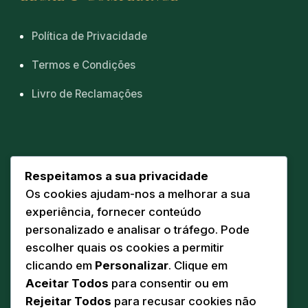
Política de Privacidade
Termos e Condições
Livro de Reclamações
CONTACTOS
Respeitamos a sua privacidade
Os cookies ajudam-nos a melhorar a sua
Sede
📍
experiência, fornecer conteúdo
Av. Eng. Duarte Pacheco 20 A
personalizado e analisar o tráfego. Pode
5160-218 Torre de Moncorvo
escolher quais os cookies a permitir
Comunicação
clicando em
Personalizar
. Clique em
✉️
geral@pandodasilva.pt
Aceitar Todos
para consentir ou em
Rejeitar Todos
para recusar cookies não