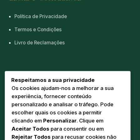
Política de Privacidade
Termos e Condições
Livro de Reclamações
CONTACTOS
Respeitamos a sua privacidade
Os cookies ajudam-nos a melhorar a sua
Sede
📍
experiência, fornecer conteúdo
Av. Eng. Duarte Pacheco 20 A
personalizado e analisar o tráfego. Pode
5160-218 Torre de Moncorvo
escolher quais os cookies a permitir
Comunicação
clicando em
Personalizar
. Clique em
✉️
geral@pandodasilva.pt
Aceitar Todos
para consentir ou em
Rejeitar Todos
para recusar cookies não