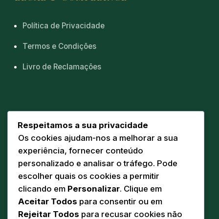
Política de Privacidade
Termos e Condições
Livro de Reclamações
CONTACTOS
Respeitamos a sua privacidade
Os cookies ajudam-nos a melhorar a sua
Sede
📍
experiência, fornecer conteúdo
Av. Eng. Duarte Pacheco 20 A
personalizado e analisar o tráfego. Pode
5160-218 Torre de Moncorvo
escolher quais os cookies a permitir
Comunicação
clicando em
Personalizar
. Clique em
✉️
geral@pandodasilva.pt
Aceitar Todos
para consentir ou em
Rejeitar Todos
para recusar cookies não