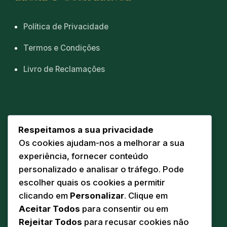
Política de Privacidade
Termos e Condições
Livro de Reclamações
CONTACTOS
Respeitamos a sua privacidade
Os cookies ajudam-nos a melhorar a sua
Sede
📍
experiência, fornecer conteúdo
Av. Eng. Duarte Pacheco 20 A
personalizado e analisar o tráfego. Pode
5160-218 Torre de Moncorvo
escolher quais os cookies a permitir
Comunicação
clicando em
Personalizar
. Clique em
✉️
geral@pandodasilva.pt
Aceitar Todos
para consentir ou em
Rejeitar Todos
para recusar cookies não