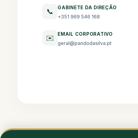
GABINETE DA DIREÇÃO
📞
+351 969 546 168
EMAIL CORPORATIVO
✉️
geral@pandodasilva.pt