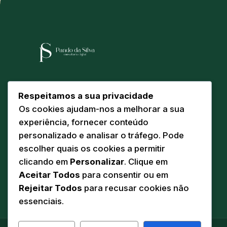
Arquitetura e engenharia digital para
Respeitamos a sua privacidade
instituições que exigem solidez, ética e
Os cookies ajudam-nos a melhorar a sua
escala. Sediados em Torre de Moncorvo,
experiência, fornecer conteúdo
servimos o futuro a partir do coração do
personalizado e analisar o tráfego. Pode
Douro Superior.
escolher quais os cookies a permitir
clicando em
Personalizar
. Clique em
Aceitar Todos
para consentir ou em
Rejeitar Todos
para recusar cookies não
essenciais.