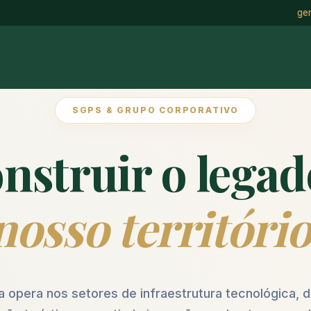
ge
SGPS & GRUPO CORPORATIVO
nstruir o lega
nosso território
a opera nos setores de infraestrutura tecnológica,