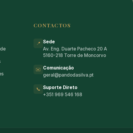
CONTACTOS
Sede
📍
ade
Av. Eng. Duarte Pacheco 20 A
5160-218 Torre de Moncorvo
s
Comunicação
✉️
es
geral@pandodasilva.pt
Suporte Direto
📞
+351 969 546 168