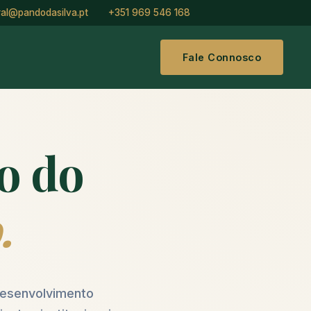
ral@pandodasilva.pt
+351 969 546 168
Fale Connosco
do do
.
 desenvolvimento