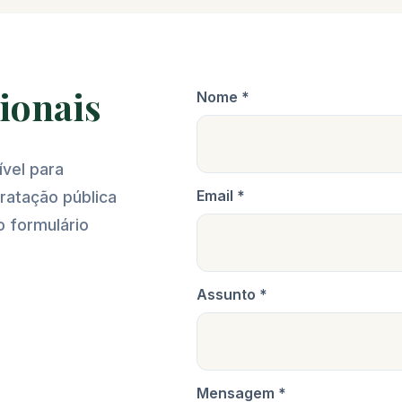
cionais
Nome *
vel para
Email *
tratação pública
o formulário
Assunto *
Mensagem *