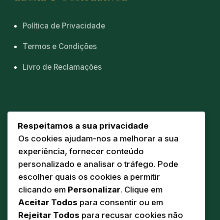
Política de Privacidade
Termos e Condições
Livro de Reclamações
CONTACTOS
Respeitamos a sua privacidade
Os cookies ajudam-nos a melhorar a sua
Sede
📍
experiência, fornecer conteúdo
Av. Eng. Duarte Pacheco 20 A
personalizado e analisar o tráfego. Pode
5160-218 Torre de Moncorvo
escolher quais os cookies a permitir
Comunicação
clicando em
Personalizar
. Clique em
✉️
geral@pandodasilva.pt
Aceitar Todos
para consentir ou em
Rejeitar Todos
para recusar cookies não