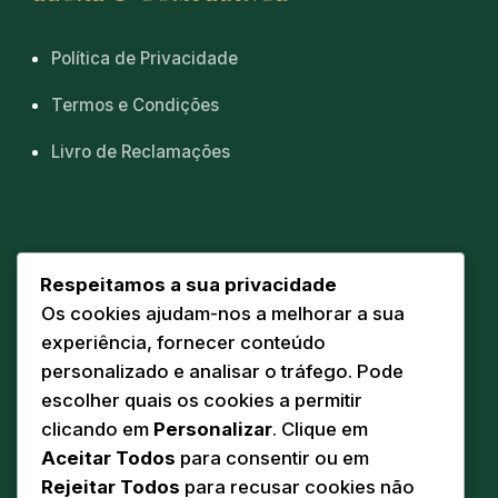
Política de Privacidade
Termos e Condições
Livro de Reclamações
CONTACTOS
Respeitamos a sua privacidade
Os cookies ajudam-nos a melhorar a sua
Sede
📍
experiência, fornecer conteúdo
Av. Eng. Duarte Pacheco 20 A
personalizado e analisar o tráfego. Pode
5160-218 Torre de Moncorvo
escolher quais os cookies a permitir
Comunicação
clicando em
Personalizar
. Clique em
✉️
geral@pandodasilva.pt
Aceitar Todos
para consentir ou em
Rejeitar Todos
para recusar cookies não