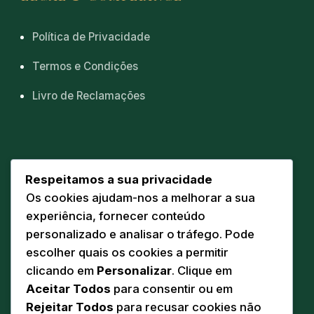
Política de Privacidade
Termos e Condições
Livro de Reclamações
CONTACTOS
Respeitamos a sua privacidade
Os cookies ajudam-nos a melhorar a sua
Sede
📍
experiência, fornecer conteúdo
Av. Eng. Duarte Pacheco 20 A
personalizado e analisar o tráfego. Pode
5160-218 Torre de Moncorvo
escolher quais os cookies a permitir
Comunicação
clicando em
Personalizar
. Clique em
✉️
geral@pandodasilva.pt
Aceitar Todos
para consentir ou em
Rejeitar Todos
para recusar cookies não