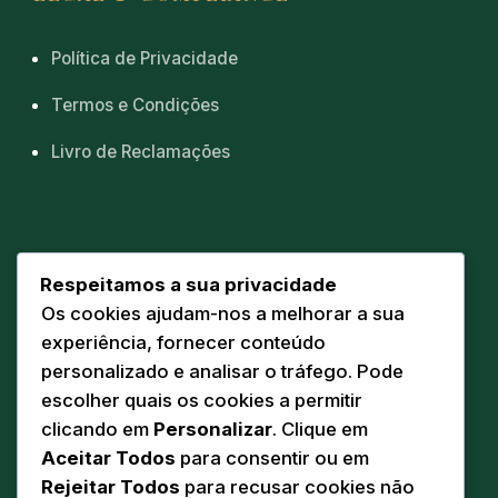
Política de Privacidade
Termos e Condições
Livro de Reclamações
CONTACTOS
Respeitamos a sua privacidade
Os cookies ajudam-nos a melhorar a sua
Sede
📍
experiência, fornecer conteúdo
Av. Eng. Duarte Pacheco 20 A
personalizado e analisar o tráfego. Pode
5160-218 Torre de Moncorvo
escolher quais os cookies a permitir
Comunicação
clicando em
Personalizar
. Clique em
✉️
geral@pandodasilva.pt
Aceitar Todos
para consentir ou em
Rejeitar Todos
para recusar cookies não