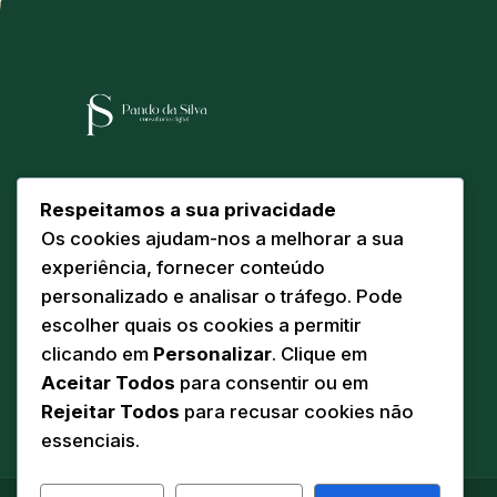
Arquitetura e engenharia digital para
Respeitamos a sua privacidade
instituições que exigem solidez, ética e
Os cookies ajudam-nos a melhorar a sua
escala. Sediados em Torre de Moncorvo,
experiência, fornecer conteúdo
servimos o futuro a partir do coração do
personalizado e analisar o tráfego. Pode
Douro Superior.
escolher quais os cookies a permitir
clicando em
Personalizar
. Clique em
Aceitar Todos
para consentir ou em
Rejeitar Todos
para recusar cookies não
essenciais.