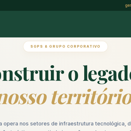
ge
SGPS & GRUPO CORPORATIVO
nstruir o lega
nosso território
a opera nos setores de infraestrutura tecnológica,