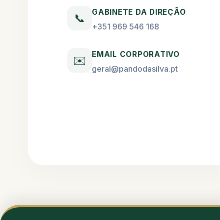
GABINETE DA DIREÇÃO
📞
+351 969 546 168
EMAIL CORPORATIVO
✉️
geral@pandodasilva.pt