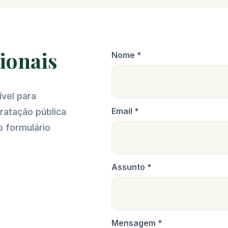
cionais
Nome *
vel para
Email *
tratação pública
o formulário
Assunto *
Mensagem *