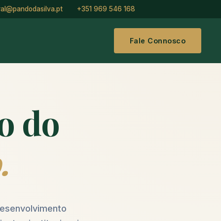
ral@pandodasilva.pt
+351 969 546 168
Fale Connosco
do do
.
 desenvolvimento