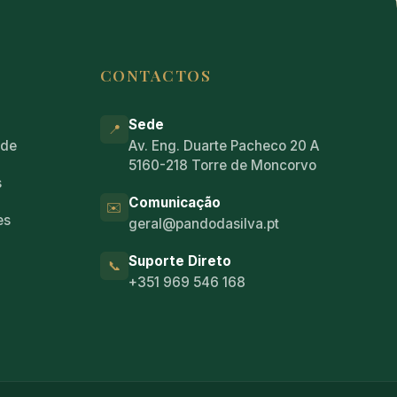
CONTACTOS
Sede
📍
ade
Av. Eng. Duarte Pacheco 20 A
5160-218 Torre de Moncorvo
s
Comunicação
✉️
es
geral@pandodasilva.pt
Suporte Direto
📞
+351 969 546 168