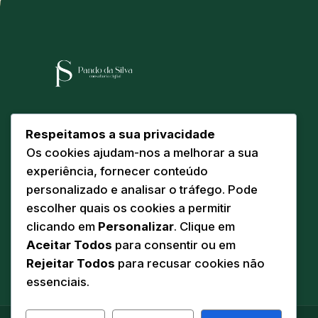
Arquitetura e engenharia digital para
Respeitamos a sua privacidade
instituições que exigem solidez, ética e
Os cookies ajudam-nos a melhorar a sua
escala. Sediados em Torre de Moncorvo,
experiência, fornecer conteúdo
servimos o futuro a partir do coração do
personalizado e analisar o tráfego. Pode
Douro Superior.
escolher quais os cookies a permitir
clicando em
Personalizar
. Clique em
Aceitar Todos
para consentir ou em
Rejeitar Todos
para recusar cookies não
essenciais.