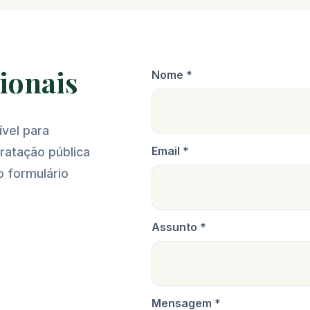
cionais
Nome *
vel para
Email *
tratação pública
o formulário
Assunto *
Mensagem *