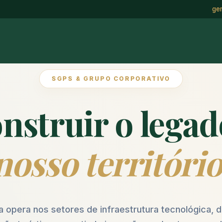
ge
SGPS & GRUPO CORPORATIVO
nstruir o lega
nosso território
a opera nos setores de infraestrutura tecnológica,