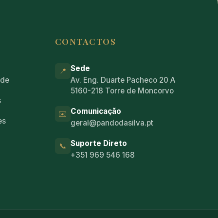
CONTACTOS
Sede
📍
ade
Av. Eng. Duarte Pacheco 20 A
5160-218 Torre de Moncorvo
s
Comunicação
✉️
es
geral@pandodasilva.pt
Suporte Direto
📞
+351 969 546 168