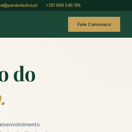
ral@pandodasilva.pt
+351 969 546 168
Fale Connosco
do do
.
 desenvolvimento