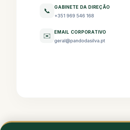
GABINETE DA DIREÇÃO
📞
+351 969 546 168
EMAIL CORPORATIVO
✉️
geral@pandodasilva.pt