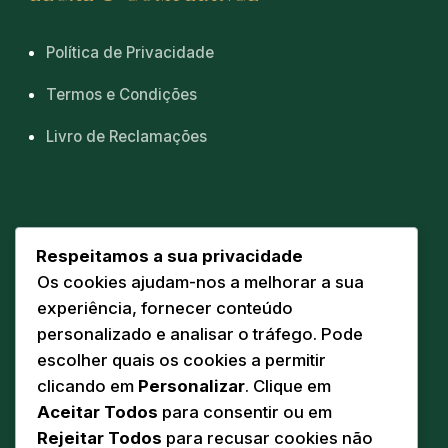
Política de Privacidade
Termos e Condições
Livro de Reclamações
CONTACTOS
Respeitamos a sua privacidade
Os cookies ajudam-nos a melhorar a sua
Sede
📍
experiência, fornecer conteúdo
Av. Eng. Duarte Pacheco 20 A
personalizado e analisar o tráfego. Pode
5160-218 Torre de Moncorvo
escolher quais os cookies a permitir
Comunicação
clicando em
Personalizar
. Clique em
✉️
geral@pandodasilva.pt
Aceitar Todos
para consentir ou em
Rejeitar Todos
para recusar cookies não