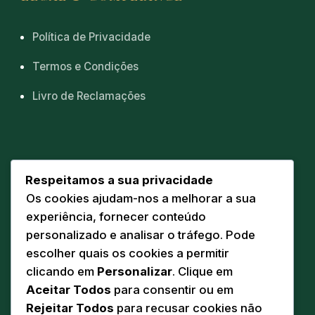
Política de Privacidade
Termos e Condições
Livro de Reclamações
CONTACTOS
Respeitamos a sua privacidade
Os cookies ajudam-nos a melhorar a sua
Sede
📍
experiência, fornecer conteúdo
Av. Eng. Duarte Pacheco 20 A
personalizado e analisar o tráfego. Pode
5160-218 Torre de Moncorvo
escolher quais os cookies a permitir
Comunicação
clicando em
Personalizar
. Clique em
✉️
geral@pandodasilva.pt
Aceitar Todos
para consentir ou em
Rejeitar Todos
para recusar cookies não