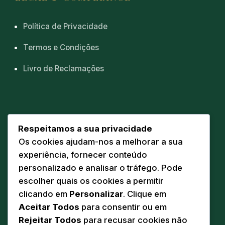
Política de Privacidade
Termos e Condições
Livro de Reclamações
CONTACTOS
Respeitamos a sua privacidade
Os cookies ajudam-nos a melhorar a sua
Sede
📍
experiência, fornecer conteúdo
Av. Eng. Duarte Pacheco 20 A
personalizado e analisar o tráfego. Pode
5160-218 Torre de Moncorvo
escolher quais os cookies a permitir
Comunicação
clicando em
Personalizar
. Clique em
✉️
geral@pandodasilva.pt
Aceitar Todos
para consentir ou em
Rejeitar Todos
para recusar cookies não